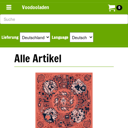
Voodooladen
0
Lieferung
Language
Alle Artikel
wana Art Collection
Alle Artikel
Monstrus
Freaky Friends
(Not so) Scary Monsters
Komeme
Kumis
Cyber Gang